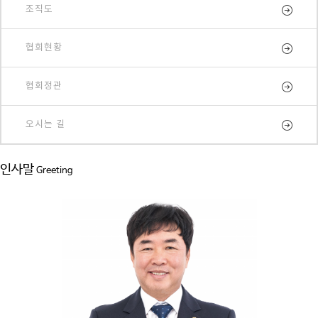
조직도
협회현황
협회정관
오시는 길
인사말
Greeting